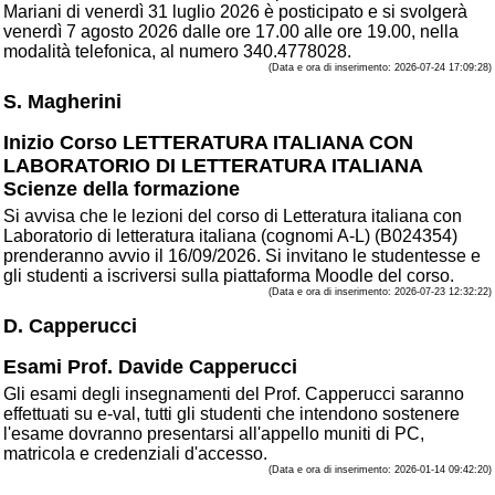
Mariani di venerdì 31 luglio 2026 è posticipato e si svolgerà
venerdì 7 agosto 2026 dalle ore 17.00 alle ore 19.00, nella
modalità telefonica, al numero 340.4778028.
(Data e ora di inserimento: 2026-07-24 17:09:28)
S. Magherini
Inizio Corso LETTERATURA ITALIANA CON
LABORATORIO DI LETTERATURA ITALIANA
Scienze della formazione
Si avvisa che le lezioni del corso di Letteratura italiana con
Laboratorio di letteratura italiana (cognomi A-L) (B024354)
prenderanno avvio il 16/09/2026. Si invitano le studentesse e
gli studenti a iscriversi sulla piattaforma Moodle del corso.
(Data e ora di inserimento: 2026-07-23 12:32:22)
D. Capperucci
Esami Prof. Davide Capperucci
Gli esami degli insegnamenti del Prof. Capperucci saranno
effettuati su e-val, tutti gli studenti che intendono sostenere
l'esame dovranno presentarsi all'appello muniti di PC,
matricola e credenziali d'accesso.
(Data e ora di inserimento: 2026-01-14 09:42:20)