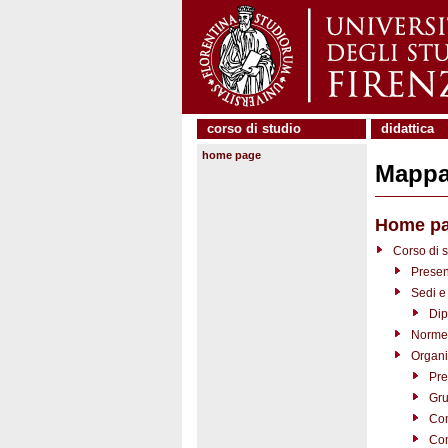
corso di studio
didattica
home page
Mappa 
Home p
Corso di s
Presen
Sedi e 
Dip
Norme 
Organi
Pre
Gru
Co
Com