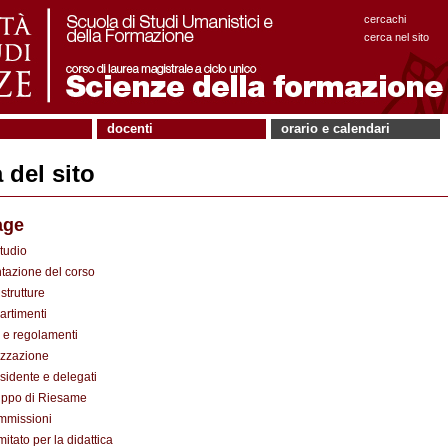
cercachi
cerca nel sito
docenti
orario e calendari
del sito
age
tudio
tazione del corso
strutture
artimenti
e regolamenti
zzazione
sidente e delegati
ppo di Riesame
mmissioni
itato per la didattica