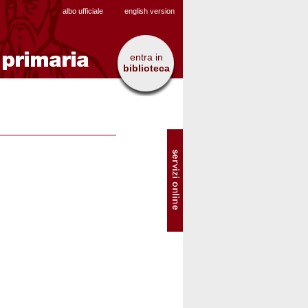
albo ufficiale
english version
entra in
biblioteca
SOL
-
Servizi
online