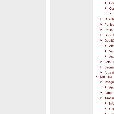
Con
Com
Orient
Per isc
Per la
Dopo l
Qualità
Att
Val
Acc
Foto 
Segnal
Area r
Didattica
Insegn
Arc
Laborat
Tirocin
Inf
Con