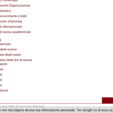
or universitari
erenti Organizzazione
ulistica
onoscimento crediti
ocinio eTwinning
tà internazionale
di laurea quadriennale
i
alendari
delle lezioni
ari degli esami
ario delle tesi di laurea
apido
ole
ti
ti
de
tional
cienze della Formazione Primaria
e non raccolgono alcuna tua informazione personale. Se navighi su di esso acc
di Firenze - p.iva | cod.fiscale 01279680480