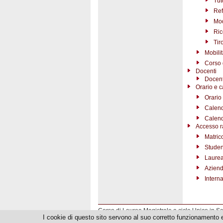
Tut
Ref
Mod
Ric
Tir
Mobili
Corso 
Docenti
Docent
Orario e c
Orario 
Calend
Calend
Accesso r
Matric
Studen
Laurea
Azien
Interna
Corso di Laurea Magistrale a ciclo Unico in S
I cookie di questo sito servono al suo corretto funzionamento 
© Copyright 2012-2026 Università degli Studi 