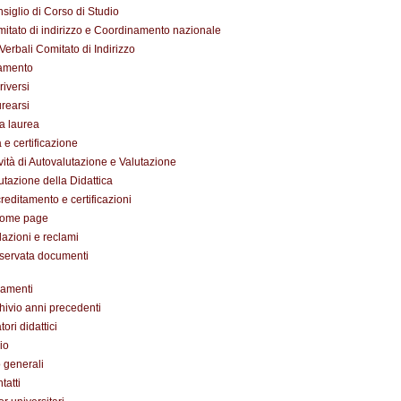
siglio di Corso di Studio
itato di indirizzo e Coordinamento nazionale
Verbali Comitato di Indirizzo
amento
riversi
urearsi
a laurea
 e certificazione
ività di Autovalutazione e Valutazione
utazione della Didattica
reditamento e certificazioni
Home page
azioni e reclami
iservata documenti
amenti
hivio anni precedenti
ori didattici
io
o generali
tatti